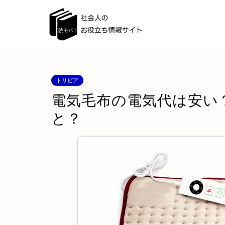
トリビア
電気毛布の電気代は安い
と？