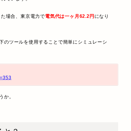
した場合、東京電力で
電気代は一ヶ月62.2円
になり
下のツールを使用することで簡単にシミュレーシ
d=353
うか。