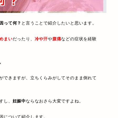
因って何？
と言うことで紹介したいと思います。
めまい
だったり、
冷や汗
や
腹痛
などの症状を経験
。
ができますが、立ちくらみがしてそのまま倒れて
すし、
妊娠中
ならなおさら大変ですよね。
因について紹介します。