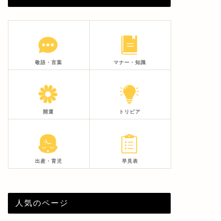
敬語・言葉
マナー・知識
開運
トリビア
出産・育児
早見表
人気のページ