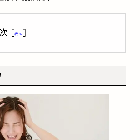
次
[
]
表示
！